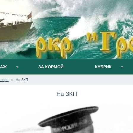
ПАЖ
ЗА КОРМОЙ
КУБРИК
йсере
На ЗКП
На ЗКП