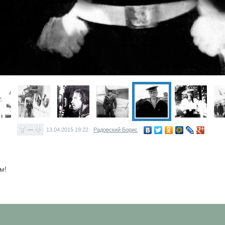
—
13.04.2015
19:22
Радовский Борис
м!