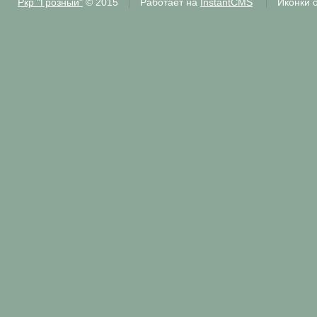
Ркр "Грозный"
© 2015
Работает на
InstantCMS
Иконки 