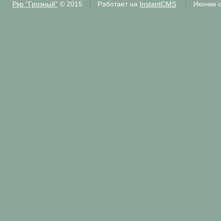
Ркр "Грозный"
© 2015
Работает на
InstantCMS
Иконки 