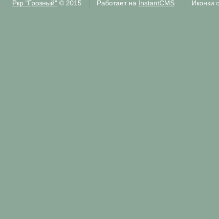
Ркр "Грозный"
© 2015
Работает на
InstantCMS
Иконки 