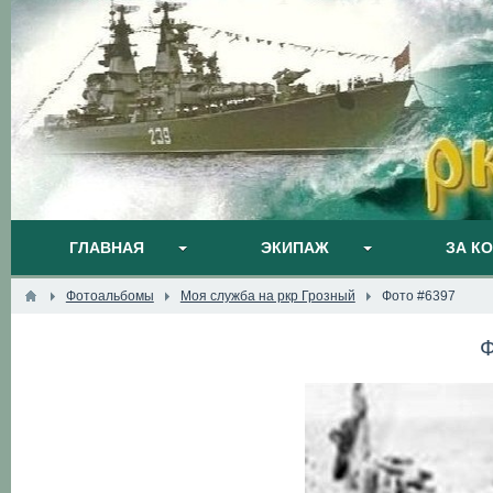
ГЛАВНАЯ
ЭКИПАЖ
ЗА К
Фотоальбомы
Моя служба на ркр Грозный
Фото #6397
Ф