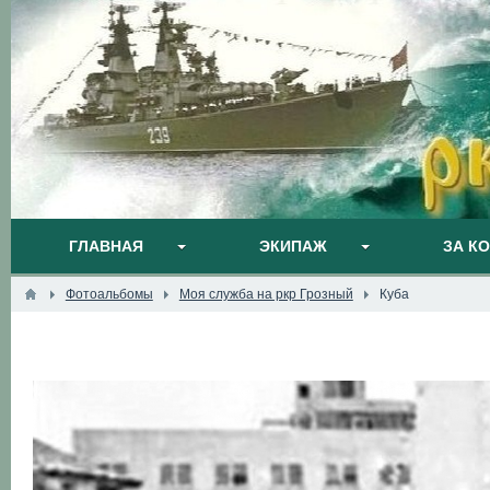
ГЛАВНАЯ
ЭКИПАЖ
ЗА К
Фотоальбомы
Моя служба на ркр Грозный
Куба