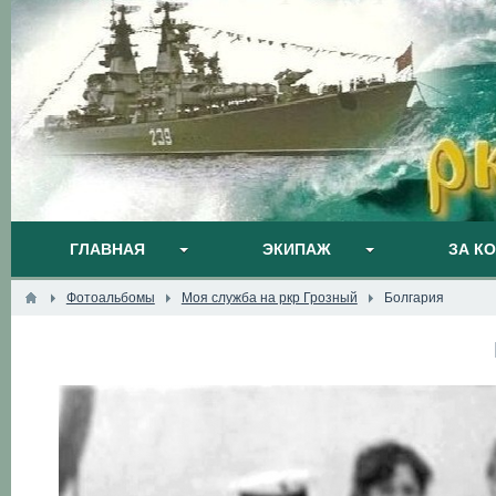
ГЛАВНАЯ
ЭКИПАЖ
ЗА К
Фотоальбомы
Моя служба на ркр Грозный
Болгария