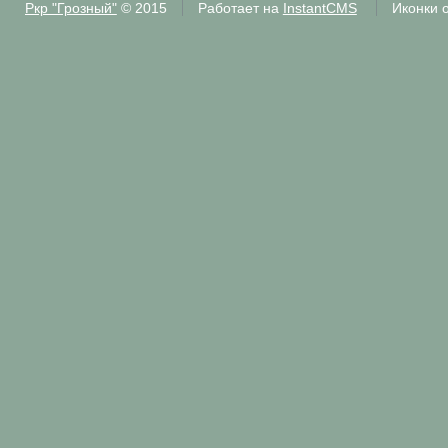
Ркр "Грозный"
© 2015
Работает на
InstantCMS
Иконки 