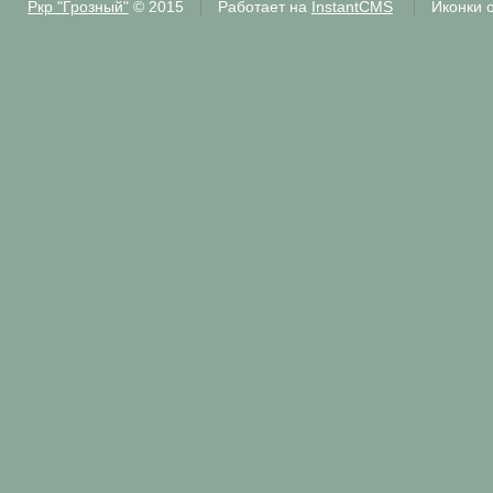
Ркр "Грозный"
© 2015
Работает на
InstantCMS
Иконки 