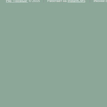
Ркр "Грозный"
© 2015
Работает на
InstantCMS
Иконки 