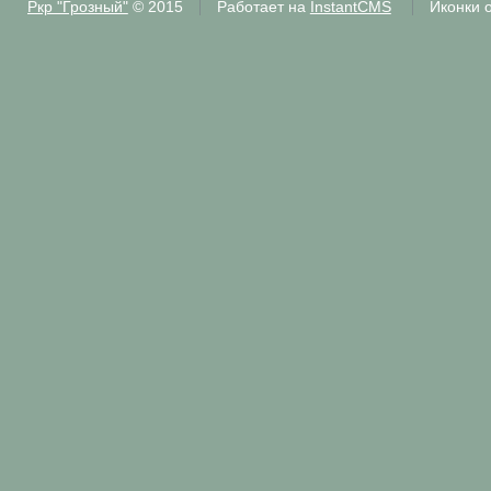
Ркр "Грозный"
© 2015
Работает на
InstantCMS
Иконки 